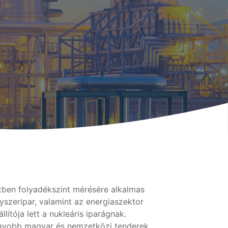
tben folyadékszint mérésére alkalmas
yszeripar, valamint az energiaszektor
lítója lett a nukleáris iparágnak.
agyobb magyar és nemzetközi tenderek