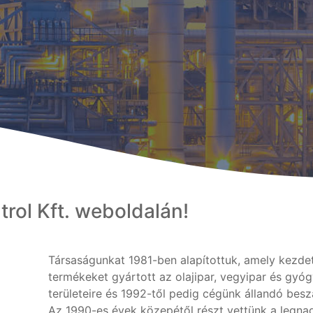
rol Kft. weboldalán!
Társaságunkat 1981-ben alapítottuk, amely kezde
termékeket gyártott az olajipar, vegyipar és gyóg
területeire és 1992-től pedig cégünk állandó beszál
Az 1990-es évek közepétől részt vettünk a legn