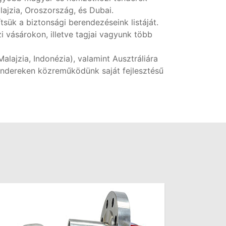
lajzia, Oroszország, és Dubai.
tsük a biztonsági berendezéseink listáját.
 vásárokon, illetve tagjai vagyunk több
Malajzia, Indonézia), valamint Ausztráliára
tendereken közreműködünk saját fejlesztésű