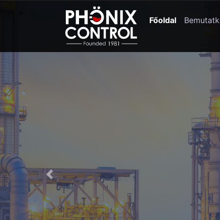
Főoldal
Bemutatk
Previous